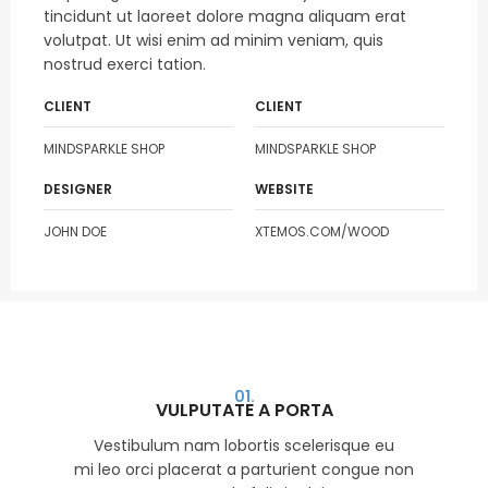
tincidunt ut laoreet dolore magna aliquam erat
volutpat. Ut wisi enim ad minim veniam, quis
nostrud exerci tation.
CLIENT
CLIENT
MINDSPARKLE SHOP
MINDSPARKLE SHOP
DESIGNER
WEBSITE
JOHN DOE
XTEMOS.COM/WOOD
01.
VULPUTATE A PORTA
Vestibulum nam lobortis scelerisque eu
mi leo orci placerat a parturient congue non