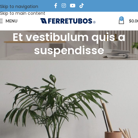
Skip to navigation
Skip to main content
0
MENU
$
0.0
Et vestibulum quis a
suspendisse