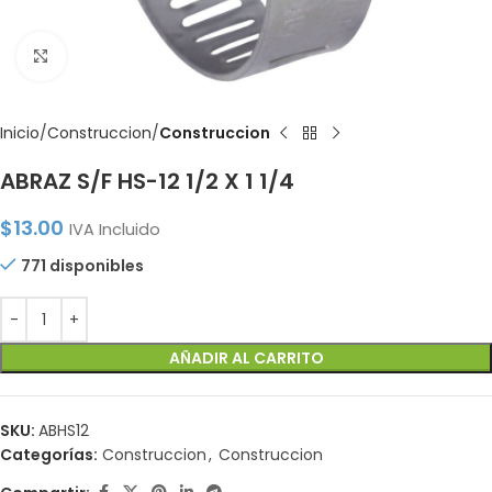
Click to enlarge
Inicio
Construccion
Construccion
ABRAZ S/F HS-12 1/2 X 1 1/4
$
13.00
IVA Incluido
771 disponibles
AÑADIR AL CARRITO
SKU:
ABHS12
Categorías:
Construccion
,
Construccion