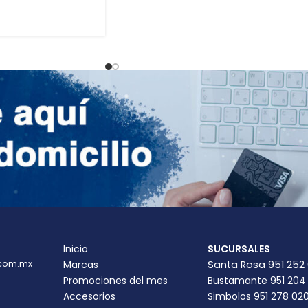
Inicio
SUCURSALES
com.mx
Marcas
Santa Rosa 951 252
Promociones del mes
Bustamante 951 204
Accesorios
Simbolos 951 278 02