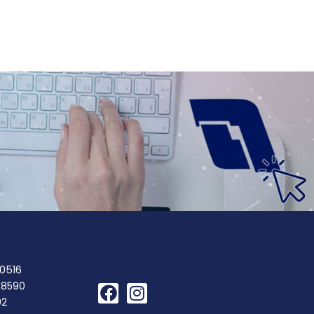
 0516
 8590
02