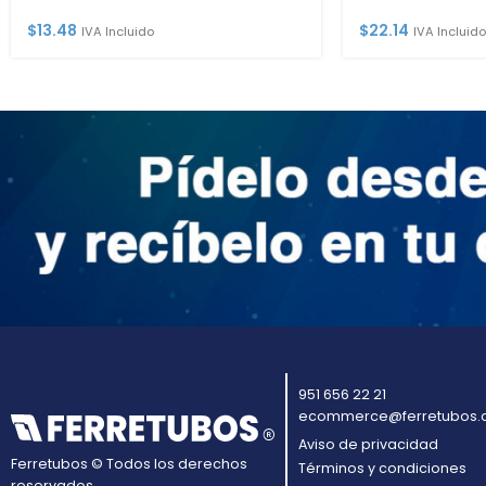
$
13.48
$
22.14
IVA Incluido
IVA Incluido
951 656 22 21
ecommerce@ferretubos.
Aviso de privacidad
Ferretubos © Todos los derechos
Términos y condiciones
reservados