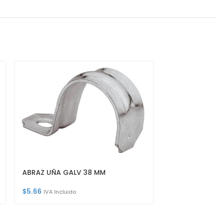
ABRAZ UÑA GALV 38 MM
$
5.66
IVA Incluido
ABRAZADERA 
$
101.40
IVA Inc