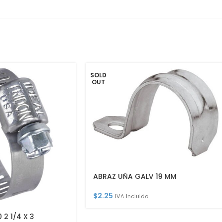
SOLD
OUT
ABRAZ UÑA GALV 19 MM
$
2.25
IVA Incluido
 2 1/4 X 3