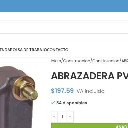
IENDA
BOLSA DE TRABAJO
CONTACTO
Inicio
Construccion
Construccion
ABR
ABRAZADERA PVC
$
197.59
IVA Incluido
34 disponibles
AÑADI