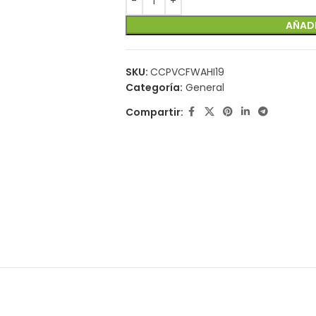
AÑADI
SKU:
CCPVCFWAHI19
Categoría:
General
Compartir: