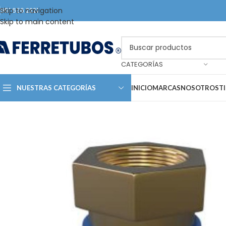
Skip to navigation
951 656 2221
Skip to main content
CATEGORÍAS
NUESTRAS CATEGORÍAS
INICIO
MARCAS
NOSOTROS
T