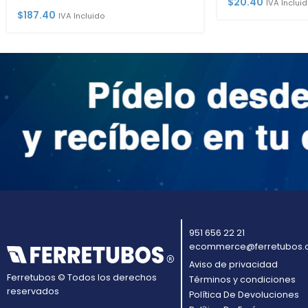
$
20.40
IVA Incluid
$
187.40
IVA Incluido
951 656 22 21
ecommerce@ferretubos.
Aviso de privacidad
Ferretubos © Todos los derechos
Términos y condiciones
reservados
Política De Devoluciones