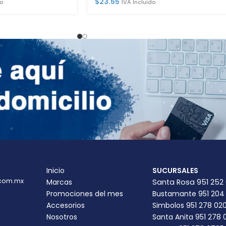
$
23.55
o
IVA Incluido
Inicio
SUCURSALES
com.mx
Marcas
Santa Rosa 951 252
Promociones del mes
Bustamante 951 204
Accesorios
Simbolos 951 278 02
Nosotros
Santa Anita 951 278