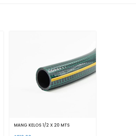
SOLD
OUT
MANG KELOS 1/2 X 20 MTS
REGADERA EL
PR-E102 COFL