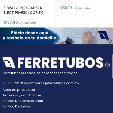
* BRAZO P/REGADERA
$
56.10
IVA Incluido
ELECT PR-E301 COFLEX
$
187.40
IVA Incluido
Ferretubos © Todos los derechos reservados
951 656 22 21
ecommerce@ferretubos.com.mx
Aviso de privacidad
Términos y condiciones
Política De Devoluciones
Política De Envíos