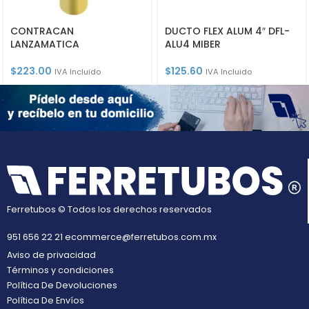
CONTRACAN
DUCTO FLEX ALUM 4″ DFL-
LANZAMATICA
ALU4 MIBER
$
223.00
$
125.60
IVA Incluido
IVA Incluido
Ferretubos © Todos los derechos reservados
951 656 22 21
ecommerce@ferretubos.com.mx
Aviso de privacidad
Términos y condiciones
Política De Devoluciones
Política De Envíos