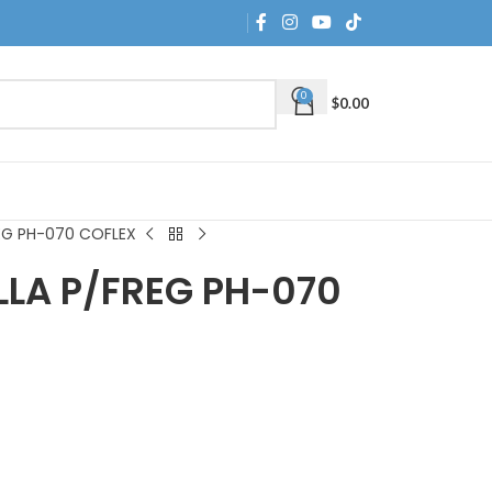
0
$
0.00
EG PH-070 COFLEX
LLA P/FREG PH-070