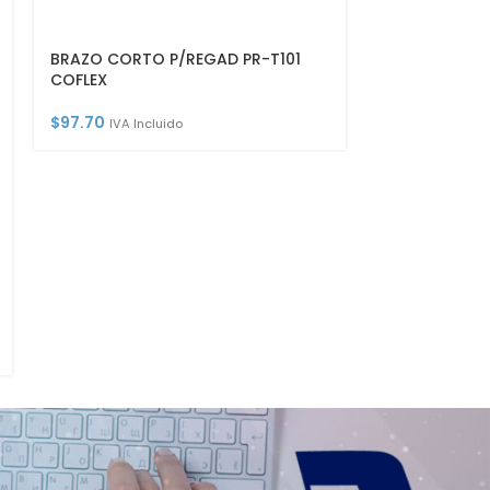
BRAZO CORTO P/REGAD PR-T101
CAMP NIPLE 10
COFLEX
$
20.40
IVA Inc
$
97.70
IVA Incluido