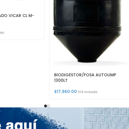
ADO VICAR CL M-
ido
BIODIGESTOR/FOSA AUTOLIMP
1300LT
$
17,960.00
IVA Incluido