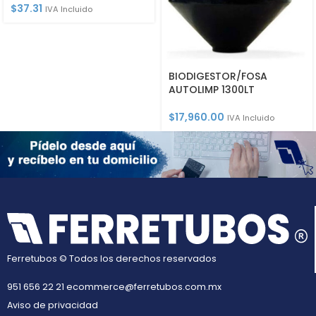
$
37.31
IVA Incluido
BIODIGESTOR/FOSA
AUTOLIMP 1300LT
$
17,960.00
IVA Incluido
Ferretubos © Todos los derechos reservados
951 656 22 21
ecommerce@ferretubos.com.mx
Aviso de privacidad