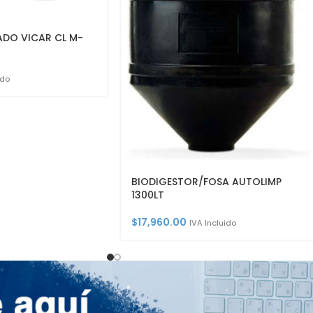
ADO VICAR CL M-
ido
BIODIGESTOR/FOSA AUTOLIMP
1300LT
$
17,960.00
IVA Incluido