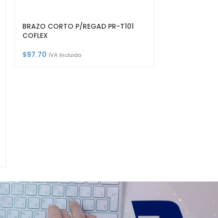
BRAZO CORTO P/REGAD PR-T101
CODO RECTO 
COFLEX
$
66.10
IVA Incl
$
97.70
IVA Incluido