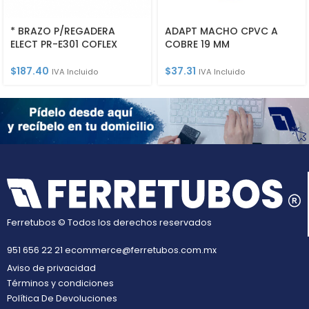
* BRAZO P/REGADERA
ADAPT MACHO CPVC A
ELECT PR-E301 COFLEX
COBRE 19 MM
$
187.40
$
37.31
IVA Incluido
IVA Incluido
Ferretubos © Todos los derechos reservados
951 656 22 21
ecommerce@ferretubos.com.mx
Aviso de privacidad
Términos y condiciones
Política De Devoluciones