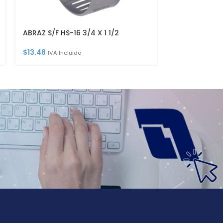
ABRAZ S/F HS-16 3/4 X 1 1/2
ABRAZ S/F HS-
$
13.48
$
22.14
IVA Incluido
IVA Incl