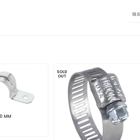
18.
SOLD
OUT
0 MM