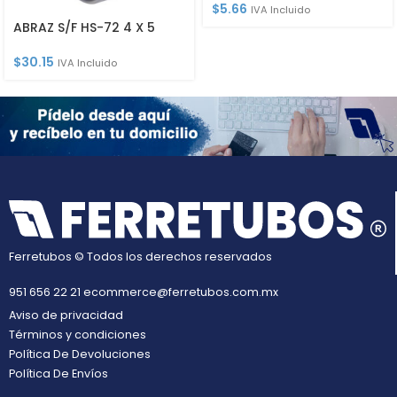
$
5.66
IVA Incluido
ABRAZ S/F HS-72 4 X 5
$
30.15
IVA Incluido
Ferretubos © Todos los derechos reservados
951 656 22 21
ecommerce@ferretubos.com.mx
Aviso de privacidad
Términos y condiciones
Política De Devoluciones
Política De Envíos