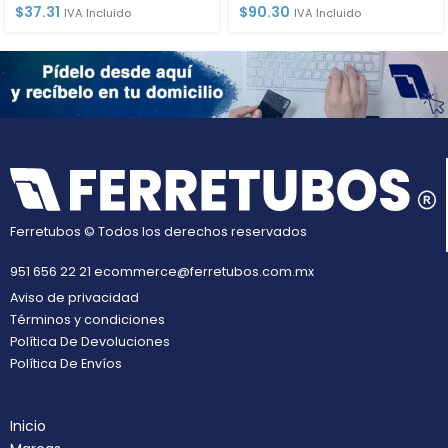
$
37.31
$
90.30
IVA Incluido
IVA Incluido
Ferretubos © Todos los derechos reservados
951 656 22 21
ecommerce@ferretubos.com.mx
Aviso de privacidad
Términos y condiciones
Política De Devoluciones
Política De Envíos
Inicio