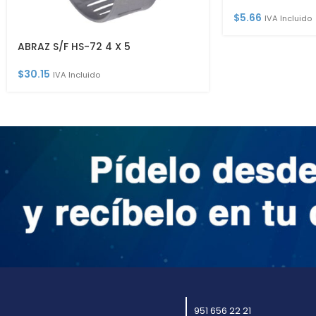
$
5.66
IVA Incluido
ABRAZ S/F HS-72 4 X 5
$
30.15
IVA Incluido
951 656 22 21