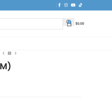
0
$
0.00
)
HM)