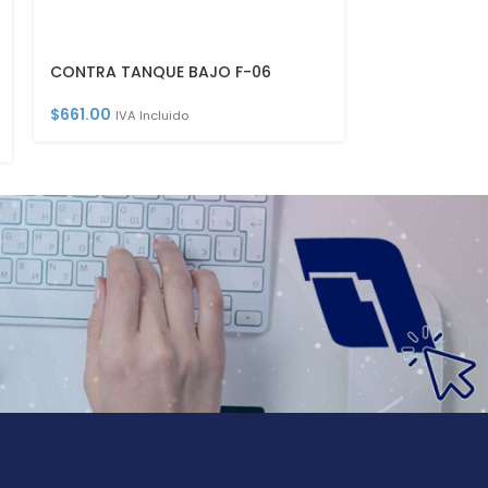
CONTRA TANQUE BAJO F-06
MONOM P/LA
24MC
$
661.00
IVA Incluido
$
777.00
IVA I