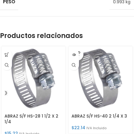
PESO
0.993 kg
Productos relacionados
SOLD
OUT
ABRAZ S/F HS-28 1 1/2 X 2
ABRAZ S/F HS-40 2 1/4 X 3
1/4
$
22.14
IVA Incluido
$
15.22
IVA Incluido