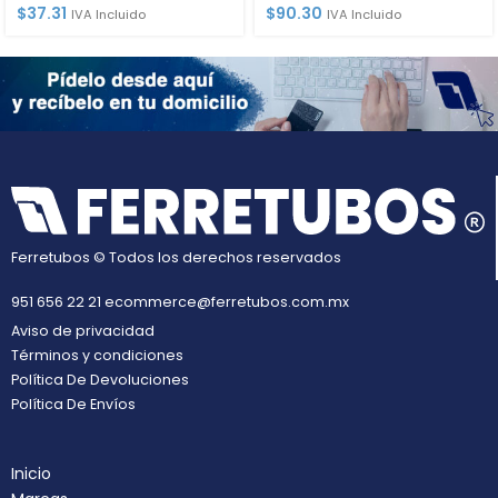
$
37.31
$
90.30
IVA Incluido
IVA Incluido
Ferretubos © Todos los derechos reservados
951 656 22 21
ecommerce@ferretubos.com.mx
Aviso de privacidad
Términos y condiciones
Política De Devoluciones
Política De Envíos
Inicio