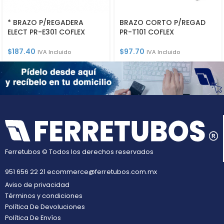
* BRAZO P/REGADERA
BRAZO CORTO P/REGAD
ELECT PR-E301 COFLEX
PR-T101 COFLEX
$
187.40
$
97.70
IVA Incluido
IVA Incluido
Ferretubos © Todos los derechos reservados
951 656 22 21
ecommerce@ferretubos.com.mx
Aviso de privacidad
Términos y condiciones
Política De Devoluciones
Política De Envíos