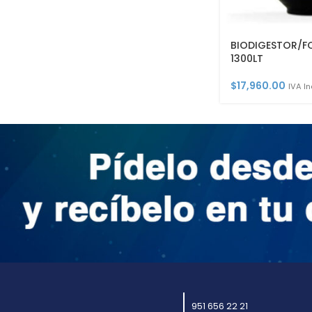
BIODIGESTOR/F
1300LT
$
17,960.00
IVA In
951 656 22 21