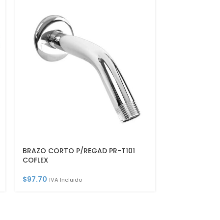
BRAZO CORTO P/REGAD PR-T101
CINTA TEFLON
COFLEX
WTG12-60 CO
$
97.70
$
9.74
IVA Incluido
IVA Inclu