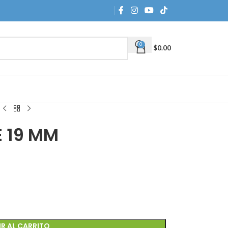
0
$
0.00
 19 MM
R AL CARRITO