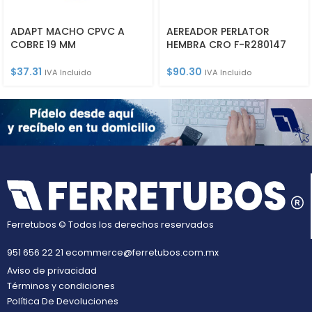
ADAPT MACHO CPVC A
AEREADOR PERLATOR
COBRE 19 MM
HEMBRA CRO F-R280147
$
37.31
$
90.30
IVA Incluido
IVA Incluido
Ferretubos © Todos los derechos reservados
951 656 22 21
ecommerce@ferretubos.com.mx
Aviso de privacidad
Términos y condiciones
Política De Devoluciones