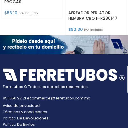
PROGAS
AEREADOR PERLATOR
$
56.10
IVA Incluido
HEMBRA CRO F-R280147
$
90.30
IVA Incluido
Ferretubos © Todos los derechos reservados
951 656 22 21
ecommerce@ferretubos.com.mx
Aviso de privacidad
Términos y condiciones
Política De Devoluciones
Política De Envíos