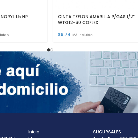
ORYL 1.5 HP
CINTA TEFLON AMARILLA P/GAS 1/2″
WTG12-60 COFLEX
$
9.74
luido
IVA Incluido
Inicio
SUCURSALES