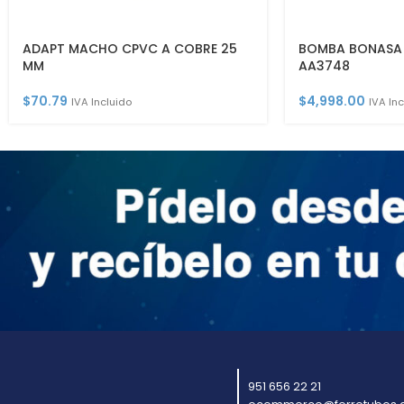
ADAPT MACHO CPVC A COBRE 25
BOMBA BONASA N
MM
AA3748
$
70.79
$
4,998.00
IVA Incluido
IVA Inc
951 656 22 21