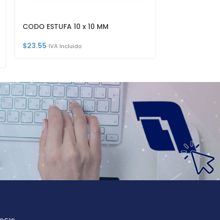
CODO ESTUFA 10 x 10 MM
MANIJA P/W
$
23.55
$
12.13
IVA Incluido
IVA Inclu