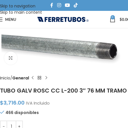
Skip to navigation
Skip to main content
0
MENU
$
0.0
Click to enlarge
Inicio
General
TUBO GALV ROSC CC L-200 3″ 76 MM TRAMO
$
3,716.00
IVA Incluido
466 disponibles