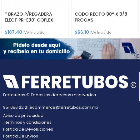
* BRAZO P/REGADERA
CODO RECTO 90° X 3/8
ELECT PR-E301 COFLEX
PROGAS
$
187.40
$
66.10
IVA Incluido
IVA Incluido
Ferretubos © Todos los derechos reservados
951 656 22 21
ecommerce@ferretubos.com.mx
Aviso de privacidad
Términos y condiciones
Política De Devoluciones
Política De Envíos