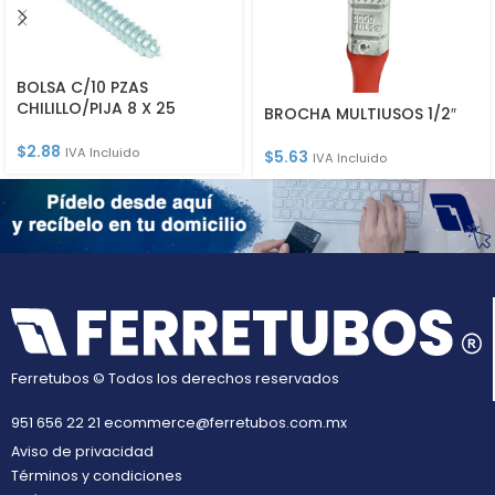
BOLSA C/10 PZAS
CHILILLO/PIJA 8 X 25
BROCHA MULTIUSOS 1/2″
$
2.88
IVA Incluido
$
5.63
IVA Incluido
Ferretubos © Todos los derechos reservados
951 656 22 21
ecommerce@ferretubos.com.mx
Aviso de privacidad
Términos y condiciones