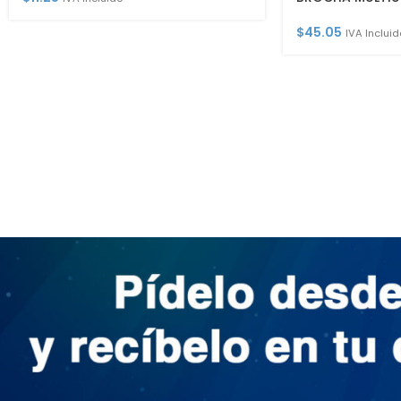
$
45.05
IVA Incluid