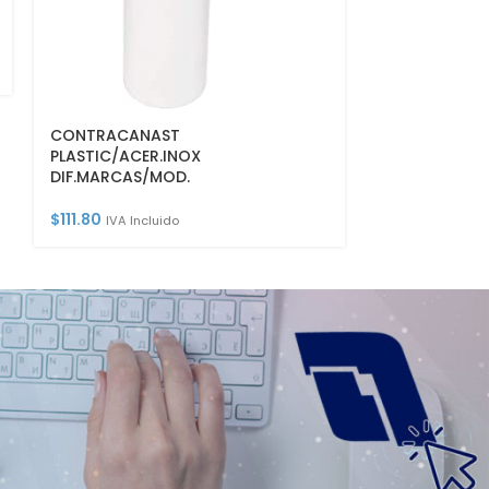
TAQ EXPANS 
$
14.77
IVA Incl
CONTRACANAST
PLASTIC/ACER.INOX
DIF.MARCAS/MOD.
$
111.80
IVA Incluido