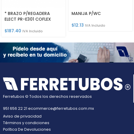
* BRAZO P/REGADERA
MANIJA P/WC
ELECT PR-E301 COFLEX
$
12.13
IVA Incluido
$
187.40
IVA Incluido
Ferretubos © Todos los derechos reservados
951 656 22 21
ecommerce@ferretubos.com.mx
Aviso de privacidad
Términos y condiciones
Política De Devoluciones